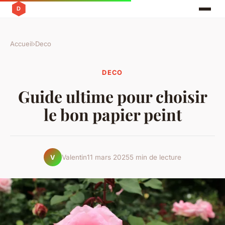
Accueil
›
Deco
DECO
Guide ultime pour choisir
le bon papier peint
Valentin
11 mars 2025
5 min de lecture
V