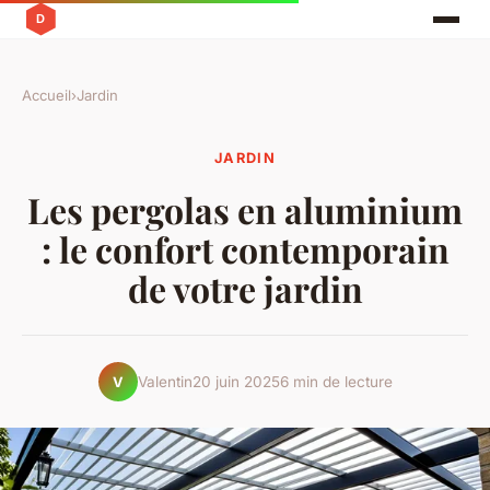
Accueil
›
Jardin
JARDIN
Les pergolas en aluminium
: le confort contemporain
de votre jardin
Valentin
20 juin 2025
6 min de lecture
V