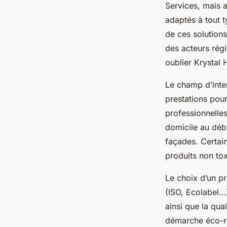
Services, mais 
adaptés à tout t
de ces solution
des acteurs régi
oublier Krystal 
Le champ d’inter
prestations pour
professionnelle
domicile au débl
façades. Certain
produits non to
Le choix d’un pre
(ISO, Ecolabel…)
ainsi que la qua
démarche éco-re