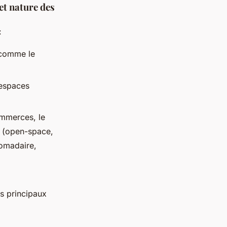
 et nature des
:
 comme le
’espaces
ommerces, le
ux (open-space,
domadaire,
rs principaux