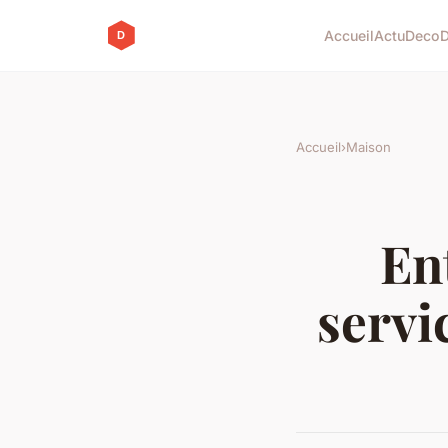
Accueil
Actu
Deco
Accueil
›
Maison
En
servi