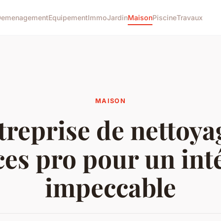
Demenagement
Equipement
Immo
Jardin
Maison
Piscine
Travaux
MAISON
treprise de nettoyag
ces pro pour un int
impeccable