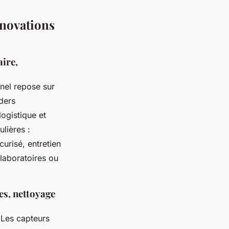
nnovations
aire,
nel repose sur
aders
 logistique et
lières :
curisé, entretien
laboratoires ou
es, nettoyage
. Les capteurs