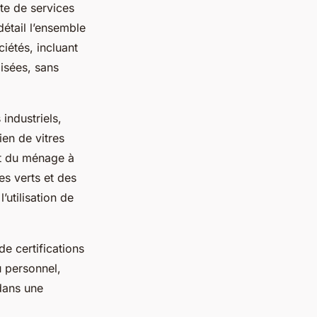
te de services
détail l’ensemble
iétés, incluant
isées, sans
industriels,
ien de vitres
nt du ménage à
es verts et des
utilisation de
de certifications
u personnel,
 dans une