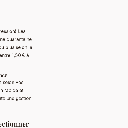
ression) Les
une quarantaine
ou plus selon la
entre 1,50 € à
nce
s selon vos
n rapide et
lite une gestion
lectionner