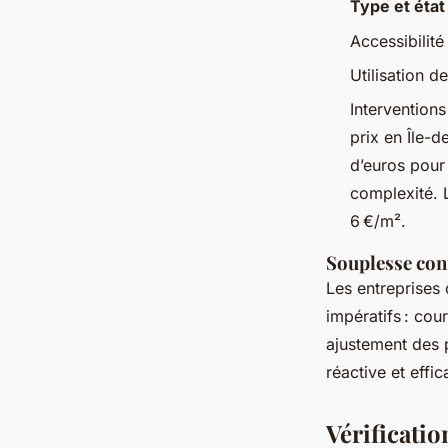
Type et état
Accessibilité
Utilisation 
Intervention
prix en Île-
d’euros pour 
complexité. L
6 €/m².
Souplesse cont
Les entreprise
impératifs : cou
ajustement des p
réactive et effi
Vérificatio