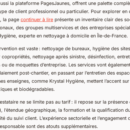
aussi la plateforme PagesJaunes, offrent une palette complè
ype de client professionnel ou particulier. Pour explorer en 
s, la page
continuer à lire
présente un inventaire clair des soc
onaux, des groupes multiservices et des entreprises spécial
Hygiène, experte en nettoyage à domicile en Île-de-France.
vention est vaste : nettoyage de bureaux, hygiène des sites 
 copropriétés, nettoyage après sinistre, désinfection, entret
s ou de moquettes d’entreprise. Les services vont égaleme
aiement post-chantier, en passant par l’entretien des espac
es enseignes, comme Krystal Hygiène, mettent l’accent sur l’
xiques et biodégradables.
stataire ne se limite pas au tarif : il repose sur la présence 
, l’étendue géographique, la formation et la qualification d
lité du suivi client. L’expérience sectorielle et l’engagement
sponsable sont des atouts supplémentaires.