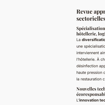
Revue appr
sectorielle
Spécialisation
hôtellerie, log
La
diversificat
une spécialisati
interviennent ain
l’hôtellerie. À 
désinfection app
haute pression d
la restauration c
Nouvelles tech
écoresponsab
L’
innovation te