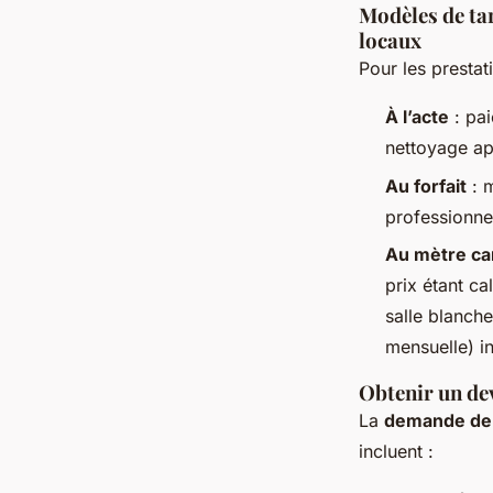
Modèles de tari
locaux
Pour les prestat
À l’acte
: pai
nettoyage apr
Au forfait
: m
professionne
Au mètre ca
prix étant ca
salle blanche
mensuelle) in
Obtenir un dev
La
demande de
incluent :