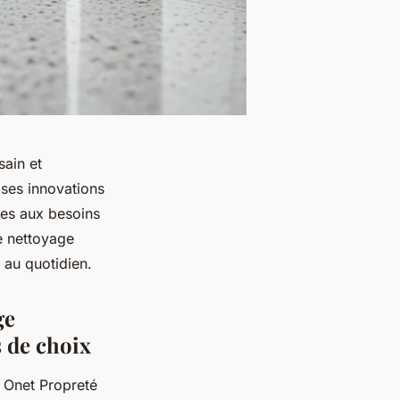
sain et
 ses innovations
ées aux besoins
de nettoyage
t au quotidien.
ge
s de choix
, Onet Propreté