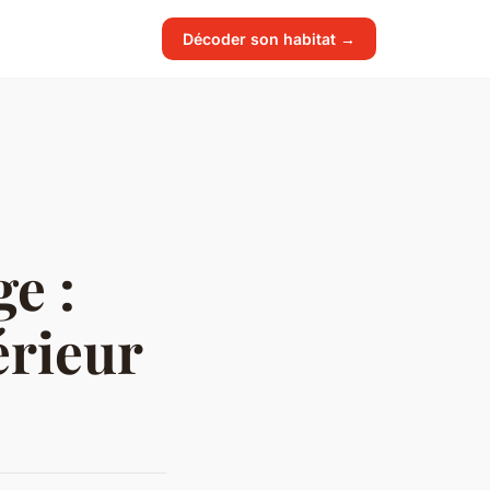
Décoder son habitat →
e :
érieur