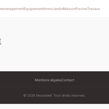
Demenagement
Equipement
Immo
Jardin
Maison
Piscine
Travaux
t
Mentions légales
Contact
© 2026 Decosoleil. Tous droits réservés.