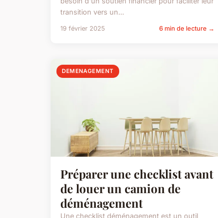
besoin d'un soutien financier pour faciliter leur
transition vers un...
19 février 2025
6 min de lecture →
DEMENAGEMENT
Préparer une checklist avant
de louer un camion de
déménagement
Une checklist déménagement est un outil