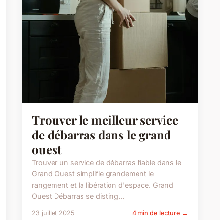
Trouver le meilleur service
de débarras dans le grand
ouest
Trouver un service de débarras fiable dans le
Grand Ouest simplifie grandement le
rangement et la libération d'espace. Grand
Ouest Débarras se disting...
23 juillet 2025
4 min de lecture →