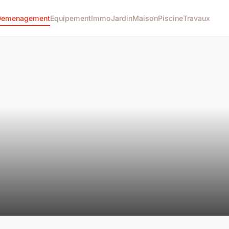
Demenagement
Equipement
Immo
Jardin
Maison
Piscine
Travaux