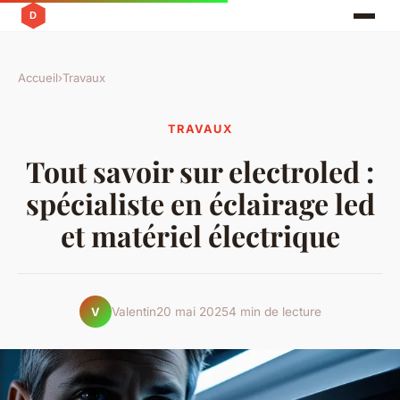
Accueil
›
Travaux
TRAVAUX
Tout savoir sur electroled :
spécialiste en éclairage led
et matériel électrique
Valentin
20 mai 2025
4 min de lecture
V